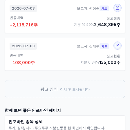
2026-07-03
보고자:
권성준
차트
변동내역
잔고현황
2,648,395
주
+
2,118,716
주
지분
16.59
%
2026-07-03
보고자:
김재수
차트
변동내역
잔고현황
135,000
주
+
108,000
주
지분
0.84
%
광고 영역
잠시 후 표시됩니다
함께 보면 좋은
인포바인
페이지
인포바인 종목 상세
주가, 실적, 테마, 주요주주 지분변동을 한 화면에서 확인합니다.