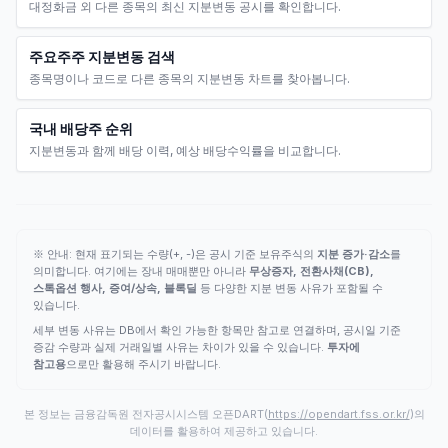
대정화금 외 다른 종목의 최신 지분변동 공시를 확인합니다.
주요주주 지분변동 검색
종목명이나 코드로 다른 종목의 지분변동 차트를 찾아봅니다.
국내 배당주 순위
지분변동과 함께 배당 이력, 예상 배당수익률을 비교합니다.
※ 안내: 현재 표기되는 수량(+, -)은 공시 기준 보유주식의
지분 증가·감소
를
의미합니다. 여기에는 장내 매매뿐만 아니라
무상증자, 전환사채(CB),
스톡옵션 행사, 증여/상속, 블록딜
등 다양한 지분 변동 사유가 포함될 수
있습니다.
세부 변동 사유는 DB에서 확인 가능한 항목만 참고로 연결하며, 공시일 기준
증감 수량과 실제 거래일별 사유는 차이가 있을 수 있습니다.
투자에
참고용
으로만 활용해 주시기 바랍니다.
본 정보는 금융감독원 전자공시시스템 오픈DART(
https://opendart.fss.or.kr/
)의
데이터를 활용하여 제공하고 있습니다.