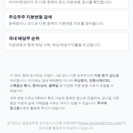
아이마켓코리아 외 다른 종목의 최신 지분변동 공시를 확인합니다.
주요주주 지분변동 검색
종목명이나 코드로 다른 종목의 지분변동 차트를 찾아봅니다.
국내 배당주 순위
지분변동과 함께 배당 이력, 예상 배당수익률을 비교합니다.
※ 안내: 현재 표기되는 수량(+, -)은 공시 기준 보유주식의
지분 증가·감소
를
의미합니다. 여기에는 장내 매매뿐만 아니라
무상증자, 전환사채(CB),
스톡옵션 행사, 증여/상속, 블록딜
등 다양한 지분 변동 사유가 포함될 수
있습니다.
세부 변동 사유는 DB에서 확인 가능한 항목만 참고로 연결하며, 공시일 기준
증감 수량과 실제 거래일별 사유는 차이가 있을 수 있습니다.
투자에
참고용
으로만 활용해 주시기 바랍니다.
본 정보는 금융감독원 전자공시시스템 오픈DART(
https://opendart.fss.or.kr/
)의
데이터를 활용하여 제공하고 있습니다.