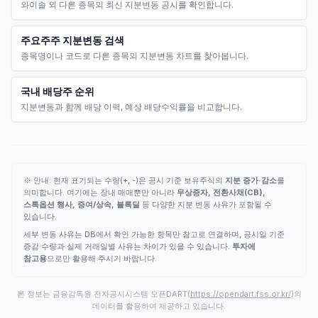
와이솔 외 다른 종목의 최신 지분변동 공시를 확인합니다.
주요주주 지분변동 검색
종목명이나 코드로 다른 종목의 지분변동 차트를 찾아봅니다.
국내 배당주 순위
지분변동과 함께 배당 이력, 예상 배당수익률을 비교합니다.
※ 안내: 현재 표기되는 수량(+, -)은 공시 기준 보유주식의
지분 증가·감소
를
의미합니다. 여기에는 장내 매매뿐만 아니라
무상증자, 전환사채(CB),
스톡옵션 행사, 증여/상속, 블록딜
등 다양한 지분 변동 사유가 포함될 수
있습니다.
세부 변동 사유는 DB에서 확인 가능한 항목만 참고로 연결하며, 공시일 기준
증감 수량과 실제 거래일별 사유는 차이가 있을 수 있습니다.
투자에
참고용
으로만 활용해 주시기 바랍니다.
본 정보는 금융감독원 전자공시시스템 오픈DART(
https://opendart.fss.or.kr/
)의
데이터를 활용하여 제공하고 있습니다.