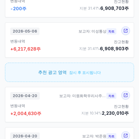
변동내역
잔고현황
6,908,703
주
-200
주
지분
31.41
%
2026-05-06
보고자:
미성통상
차트
변동내역
잔고현황
6,908,903
주
+
6,217,628
주
지분
31.41
%
추천 광고 영역
잠시 후 표시됩니다
2026-04-20
보고자:
미원화학우리사주조합
차트
변동내역
잔고현황
2,230,010
주
+
2,004,630
주
지분
10.14
%
2026-04-20
보고자:
박준원
차트