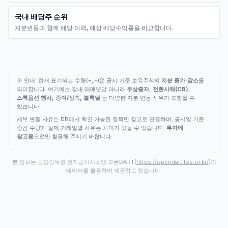
국내 배당주 순위
지분변동과 함께 배당 이력, 예상 배당수익률을 비교합니다.
※ 안내: 현재 표기되는 수량(+, -)은 공시 기준 보유주식의
지분 증가·감소
를
의미합니다. 여기에는 장내 매매뿐만 아니라
무상증자, 전환사채(CB),
스톡옵션 행사, 증여/상속, 블록딜
등 다양한 지분 변동 사유가 포함될 수
있습니다.
세부 변동 사유는 DB에서 확인 가능한 항목만 참고로 연결하며, 공시일 기준
증감 수량과 실제 거래일별 사유는 차이가 있을 수 있습니다.
투자에
참고용
으로만 활용해 주시기 바랍니다.
본 정보는 금융감독원 전자공시시스템 오픈DART(
https://opendart.fss.or.kr/
)의
데이터를 활용하여 제공하고 있습니다.