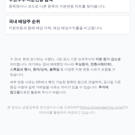
종목명이나 코드로 다른 종목의 지분변동 차트를 찾아봅니다.
국내 배당주 순위
지분변동과 함께 배당 이력, 예상 배당수익률을 비교합니다.
※ 안내: 현재 표기되는 수량(+, -)은 공시 기준 보유주식의
지분 증가·감소
를
의미합니다. 여기에는 장내 매매뿐만 아니라
무상증자, 전환사채(CB),
스톡옵션 행사, 증여/상속, 블록딜
등 다양한 지분 변동 사유가 포함될 수
있습니다.
세부 변동 사유는 DB에서 확인 가능한 항목만 참고로 연결하며, 공시일 기준
증감 수량과 실제 거래일별 사유는 차이가 있을 수 있습니다.
투자에
참고용
으로만 활용해 주시기 바랍니다.
본 정보는 금융감독원 전자공시시스템 오픈DART(
https://opendart.fss.or.kr/
)의
데이터를 활용하여 제공하고 있습니다.