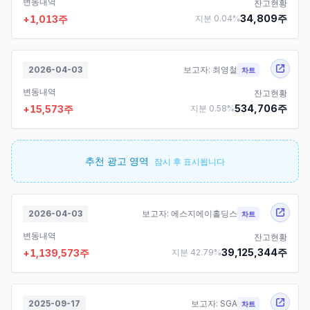
변동내역
잔고현황
34,809
주
+
1,013
주
지분
0.04
%
2026-04-03
보고자:
최영철
차트
변동내역
잔고현황
534,706
주
+
15,573
주
지분
0.58
%
추천 광고 영역
잠시 후 표시됩니다
2026-04-03
보고자:
에스지에이홀딩스
차트
변동내역
잔고현황
39,125,344
주
+
1,139,573
주
지분
42.79
%
2025-09-17
보고자:
SGA
차트