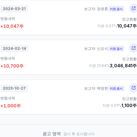
2024-03-21
보고자:
장명훈
이전 공시
변동내역
잔고현황
10,047
주
+
10,047
주
지분
0.07
%
2024-02-14
보고자:
신요식
이전 공시
변동내역
잔고현황
3,046,841
주
+
10,700
주
지분
21.64
%
2023-10-27
보고자:
백영현
이전 공시
변동내역
잔고현황
1,100
주
+
1,000
주
지분
0.01
%
광고 영역
잠시 후 표시됩니다