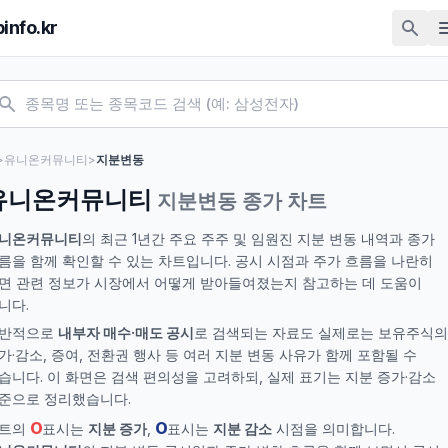
pinfo.kr
>
유니온커뮤니티
>
지분변동
유니온커뮤니티
지분변동 종가 차트
니온커뮤니티
의 최근 1년간 주요 주주 및 임원진 지분 변동 내역과 종가
름을 함께 확인할 수 있는 차트입니다. 공시 시점과 주가 흐름을 나란히
면 관련 정보가 시장에서 어떻게 받아들여졌는지 참고하는 데 도움이
니다.
반적으로
내부자 매수·매도 공시
로 검색되는 자료도 실제로는 보유주식의
가·감소, 증여, 전환권 행사 등 여러 지분 변동 사유가 함께 포함될 수
습니다. 이 화면은 검색 편의성을 고려하되, 실제 표기는 지분 증가·감소
준으로 정리했습니다.
O
O
트의
표시는
지분 증가
,
표시는
지분 감소
시점을 의미합니다.