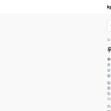
k
홈
유
흐
보
됩
일
증
있
기
차