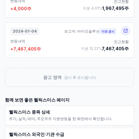
변동내역
잔고현황
1,967,495
주
+
4,000
주
지분
4.01
%
2024-01-04
보고자:
바이오솔루션
이전 공시
변동내역
잔고현황
7,467,405
주
+
7,467,405
주
지분
15.22
%
광고 영역
잠시 후 표시됩니다
함께 보면 좋은
헬릭스미스
페이지
헬릭스미스 종목 상세
주가, 실적, 테마, 주요주주 지분변동을 한 화면에서 확인합니다.
헬릭스미스 외국인·기관 수급