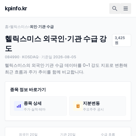
kpinfo.kr
홈
›
헬릭스미스
›
외인·기관 수급
헬릭스미스
외국인·기관 수급 강
3,425
원
도
084990
·
KOSDAQ
· 기준일
2026-08-05
헬릭스미스
의 외국인·기관 수급 데이터를 0~1 강도 지표로 변환해
최근 흐름과 주가 추이를 함께 비교합니다.
종목 정보 바로가기
종목 상세
지분변동
주가·실적·테마
주요주주 공시
외국인 20일
기관 20일
수급 흐름